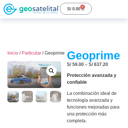
0
S/
0.00
Geoprime
Inicio
/
Particular
/ Geoprime
S/
59.00
–
S/
637.20
Protección avanzada y
confiable
La combinación ideal de
tecnología avanzada y
funciones mejoradas para
una protección más
completa.